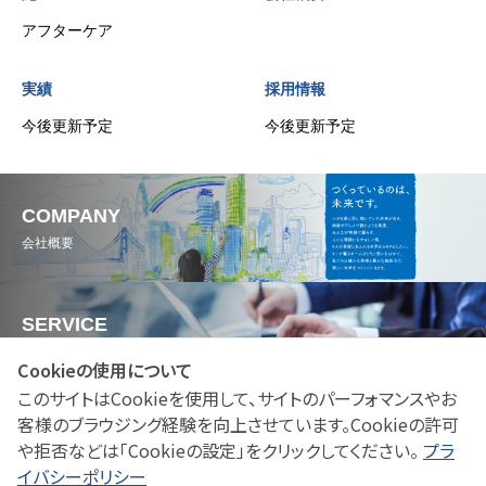
アフターケア
実績
採用情報
今後更新予定
今後更新予定
COMPANY
会社概要
SERVICE
サービス
Cookieの使用について
このサイトはCookieを使用して、サイトのパーフォマンスやお
客様のブラウジング経験を向上させています。Cookieの許可
WORKS
や拒否などは「Cookieの設定」をクリックしてください。
プラ
実績
イバシーポリシー