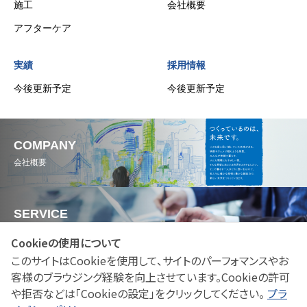
施工
会社概要
アフターケア
実績
採用情報
今後更新予定
今後更新予定
COMPANY
会社概要
SERVICE
サービス
Cookieの使用について
このサイトはCookieを使用して、サイトのパーフォマンスやお
客様のブラウジング経験を向上させています。Cookieの許可
WORKS
や拒否などは「Cookieの設定」をクリックしてください。
プラ
実績